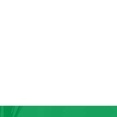
牙签盒弧面滴胶
...