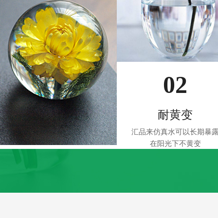
02
耐黄变
汇品来仿真水可以长期暴
在阳光下不黄变